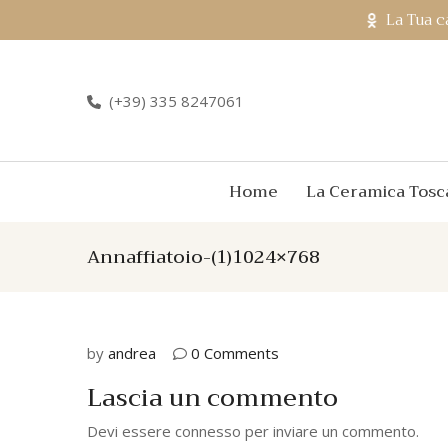
La Tua c
(+39) 335 8247061
Home
La Ceramica Tosc
Annaffiatoio-(1)1024×768
by
andrea
0 Comments
Lascia un commento
Devi essere
connesso
per inviare un commento.