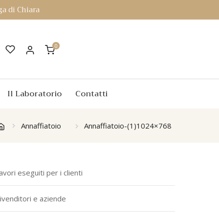
a di Chiara
0
Il Laboratorio
Contatti
Annaffiatoio
Annaffiatoio-(1)1024×768
avori eseguiti per i clienti
ivenditori e aziende