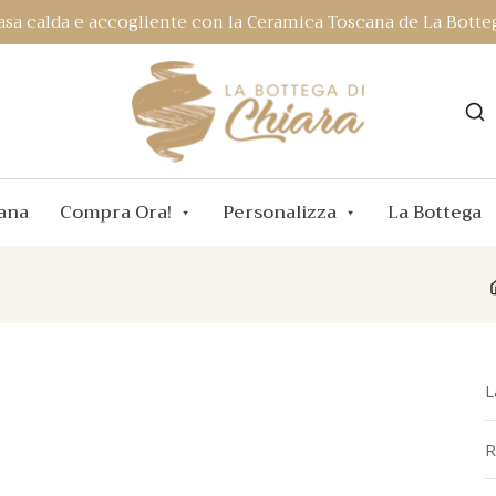
asa calda e accogliente con la Ceramica Toscana de La Botteg
ana
Compra Ora!
Personalizza
La Bottega
L
R