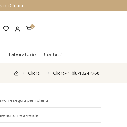
a di Chiara
0
Il Laboratorio
Contatti
Oliera
Oliera-(1)blu-1024×768
avori eseguiti per i clienti
ivenditori e aziende