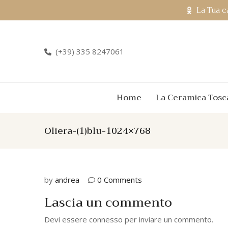
La Tua c
(+39) 335 8247061
Home
La Ceramica Tosc
Oliera-(1)blu-1024×768
by
andrea
0 Comments
Lascia un commento
Devi essere
connesso
per inviare un commento.