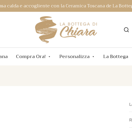
asa calda e accogliente con la Ceramica Toscana de La Botteg
ana
Compra Ora!
Personalizza
La Bottega
L
R