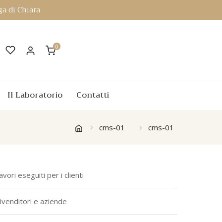
a di Chiara
0
Il Laboratorio
Contatti
cms-01
cms-01
avori eseguiti per i clienti
ivenditori e aziende