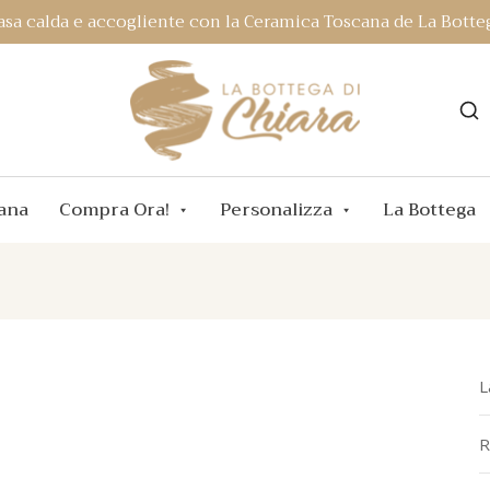
asa calda e accogliente con la Ceramica Toscana de La Botteg
ana
Compra Ora!
Personalizza
La Bottega
L
R