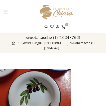
0
svuota tasche (1) [1024×768]
Lavori eseguiti per i clienti
svuota tasche (1)
[1024×768]