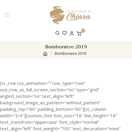
0
Bomboniere 2019
Bomboniere 2019
[vc_row css_animation=”” row_type=”row”
use_row_as_full_screen_section=”no” type=”grid”
angled_section=”no” text_align=”left”
background_image_as_pattern=”without_pattern”
padding_top=”80″ padding_bottom=”80″][vc_column
width=”3/4″][custom_font font_size=”18″ line_height=”18″
text_transfrom=”uppercase” font_style=”normal”
text_align=”left” font_weight=”700″ text_decoration=”none”