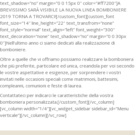
text_shadow=”no” margin=”0 0 15px 0″ color=”#ff7200″]A
BREVISSIMO SARÀ VISIBILE LA NUOVA LINEA BOMBONIERE
2019 TORNA A TROVARCI![/custom_font][custom_font
font_size=”14″ line_height=”22″ text_transfrom=”none”
font_style=”normal” text_align=”left” font_weight=”300″
text_decoration=”none” text_shadow=”no” margin=”0 0 30px
0″]Nell’ultimo anno ci siamo dedicati alla realizzazione di
bomboniere.
Oltre a quelle che vi offriamo possiamo realizzare la bomboniera
che più preferite, particolare ed unica, creandola per voi secondo
le vostre aspettative e esigenze, per sorprendere i vostri
invitati nelle occasioni speciali come matrimoni, battesimi,
compleanni, comunioni e feste di laurea.
Contattateci per indicarci le caratteristiche della vostra
bomboniera personalizzata.[/custom_font][/vc_column]
[vc_column width=”1/4″][vc_widget_sidebar sidebar_id=”Menu
verticale”][/vc_column][/vc_row]