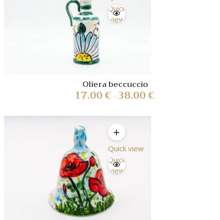
Quick
view
Oliera beccuccio
17.00
€
38.00
€
-
Quick view
Quick
view