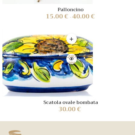
Palloncino
15.00
€
40.00
€
-
Quick view
Quick
view
Scatola ovale bombata
30.00
€