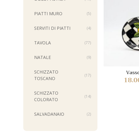
PIATTI MURO
(5)
SERVITI DI PIATTI
(4)
TAVOLA
(77)
NATALE
(9)
Vasso
SCHIZZATO
(17)
18.
TOSCANO
SCHIZZATO
(14)
COLORATO
SALVADANAIO
(2)