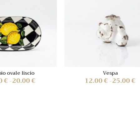
Quick view
Quick
view
io ovale liscio
Vespa
00
€
20.00
€
12.00
€
25.00
€
-
-