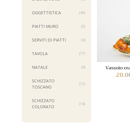
OGGETTISTICA
(40)
PIATTI MURO
(5)
SERVITI DI PIATTI
(4)
TAVOLA
(77)
Vassoio ov
NATALE
(9)
20.
SCHIZZATO
(17)
TOSCANO
SCHIZZATO
(14)
COLORATO