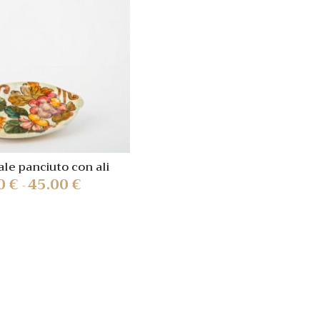
Quick view
Quick
view
ale panciuto con ali
00
€
45.00
€
-