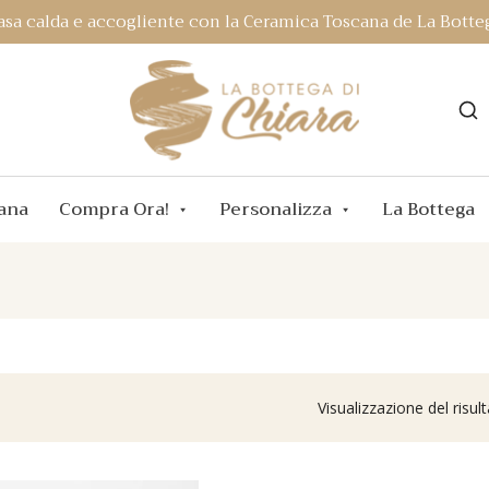
asa calda e accogliente con la Ceramica Toscana de La Botteg
ana
Compra Ora!
Personalizza
La Bottega
Visualizzazione del risul