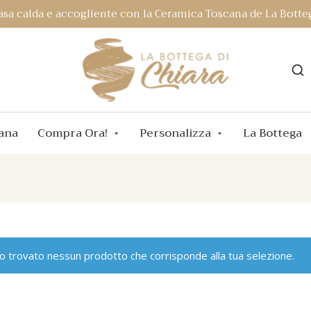
asa calda e accogliente con la Ceramica Toscana de La Botteg
ana
Compra Ora!
Personalizza
La Bottega
o trovato nessun prodotto che corrisponde alla tua selezione.