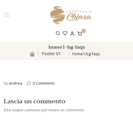
0
home1-bg-faqs
Footer 01
home1-bg-faqs
andrea
0 Comments
by
Lascia un commento
Devi essere
connesso
per inviare un commento.