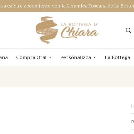
asa calda e accogliente con la Ceramica Toscana de La Botteg
ana
Compra Ora!
Personalizza
La Bottega
L
R