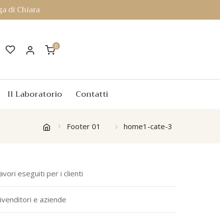
a di Chiara
0
Il Laboratorio
Contatti
Footer 01
home1-cate-3
avori eseguiti per i clienti
ivenditori e aziende