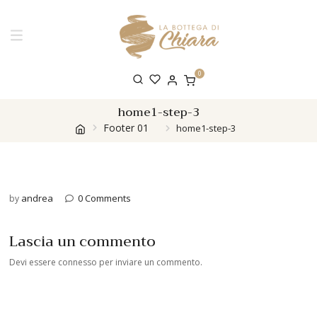
0
home1-step-3
Footer 01
home1-step-3
andrea
0 Comments
by
Lascia un commento
Devi essere
connesso
per inviare un commento.