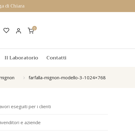
a di Chiara
0
Il Laboratorio
Contatti
e mignon
farfalla-mignon-modello-3-1024×768
avori eseguiti per i clienti
ivenditori e aziende