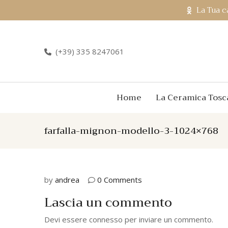
La Tua c
(+39) 335 8247061
Home
La Ceramica Tosc
farfalla-mignon-modello-3-1024×768
by
andrea
0 Comments
Lascia un commento
Devi essere
connesso
per inviare un commento.