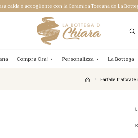
asa calda e accogliente con la Ceramica Toscana de La Botteg
ana
Compra Ora!
Personalizza
La Bottega
Farfalle traforat
L
R