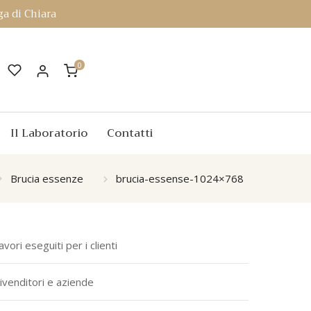
a di Chiara
0
Il Laboratorio
Contatti
Brucia essenze
brucia-essense-1024×768
avori eseguiti per i clienti
ivenditori e aziende