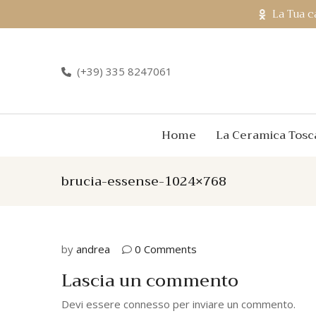
La Tua c
(+39) 335 8247061
Home
La Ceramica Tosc
brucia-essense-1024×768
by
andrea
0 Comments
Lascia un commento
Devi essere
connesso
per inviare un commento.