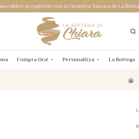
asa calda e accogliente con la Ceramica Toscana de La Botteg
ana
Compra Ora!
Personalizza
La Bottega
L
R