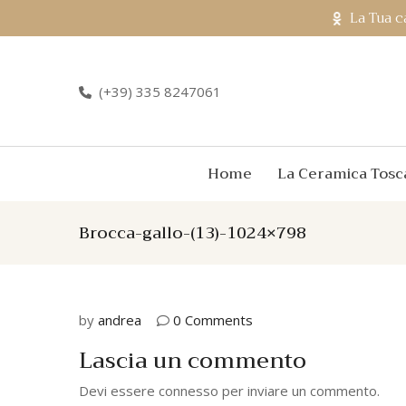
La Tua c
(+39) 335 8247061
Home
La Ceramica Tosc
Brocca-gallo-(13)-1024×798
by
andrea
0 Comments
Lascia un commento
Devi essere
connesso
per inviare un commento.