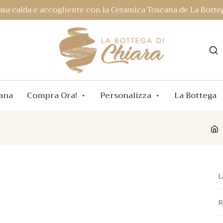
asa calda e accogliente con la Ceramica Toscana de La Botteg
ana
Compra Ora!
Personalizza
La Bottega
L
R