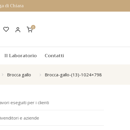
a di Chiara
0
Il Laboratorio
Contatti
Brocca gallo
Brocca-gallo-(13)-1024×798
avori eseguiti per i clienti
ivenditori e aziende