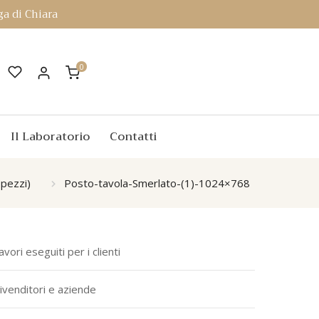
a di Chiara
0
Il Laboratorio
Contatti
 pezzi)
Posto-tavola-Smerlato-(1)-1024×768
avori eseguiti per i clienti
ivenditori e aziende