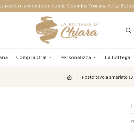
asa calda e accogliente con la Ceramica Toscana de La Botteg
ana
Compra Ora!
Personalizza
La Bottega
Posto tavola smerlato (3
L
R