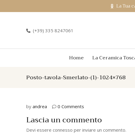
La Tua c
(+39) 335 8247061
Home
La Ceramica Tosc
Posto-tavola-Smerlato-(1)-1024×768
by
andrea
0 Comments
Lascia un commento
Devi essere
connesso
per inviare un commento.