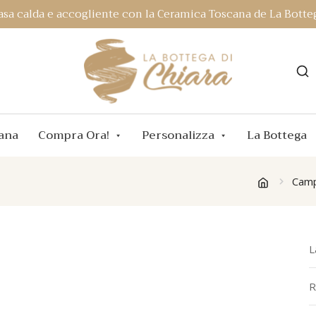
asa calda e accogliente con la Ceramica Toscana de La Botteg
ana
Compra Ora!
Personalizza
La Bottega
Camp
L
R