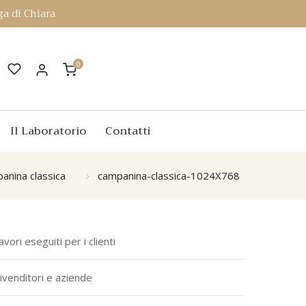
a di Chiara
0
Il Laboratorio
Contatti
anina classica
campanina-classica-1024X768
avori eseguiti per i clienti
ivenditori e aziende