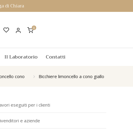
a di Chiara
0
Il Laboratorio
Contatti
moncello cono
Bicchiere limoncello a cono giallo
avori eseguiti per i clienti
ivenditori e aziende