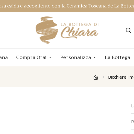
asa calda e accogliente con la Ceramica Toscana de La Botteg
ana
Compra Ora!
Personalizza
La Bottega
Bicchiere li
L
R