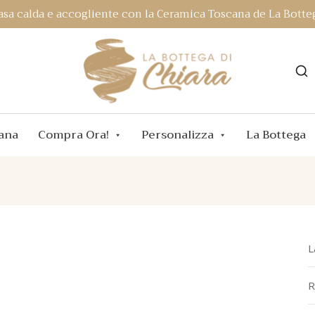
asa calda e accogliente con la Ceramica Toscana de La Botteg
ana
Compra Ora!
Personalizza
La Bottega
L
R