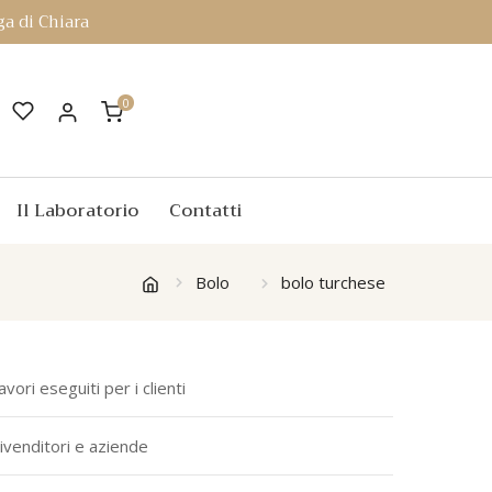
a di Chiara
0
Il Laboratorio
Contatti
Bolo
bolo turchese
avori eseguiti per i clienti
ivenditori e aziende