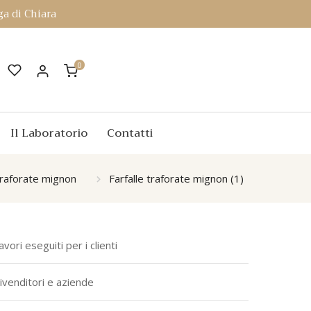
a di Chiara
0
Il Laboratorio
Contatti
 traforate mignon
Farfalle traforate mignon (1)
avori eseguiti per i clienti
ivenditori e aziende