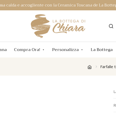
asa calda e accogliente con la Ceramica Toscana de La Botteg
ana
Compra Ora!
Personalizza
La Bottega
Farfalle
L
R