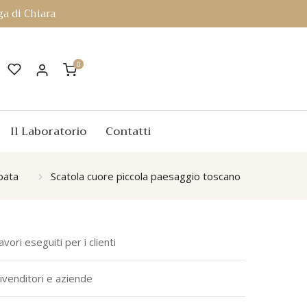
a di Chiara
0
Il Laboratorio
Contatti
bata
Scatola cuore piccola paesaggio toscano
avori eseguiti per i clienti
ivenditori e aziende