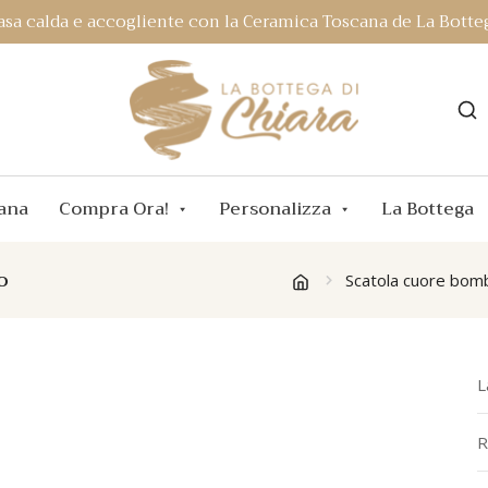
asa calda e accogliente con la Ceramica Toscana de La Botteg
ana
Compra Ora!
Personalizza
La Bottega
o
Scatola cuore bom
L
R