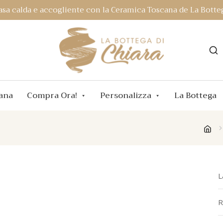
asa calda e accogliente con la Ceramica Toscana de La Botteg
ana
Compra Ora!
Personalizza
La Bottega
L
R