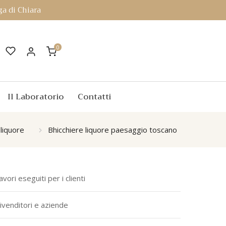
a di Chiara
0
Il Laboratorio
Contatti
 liquore
Bhicchiere liquore paesaggio toscano
avori eseguiti per i clienti
ivenditori e aziende