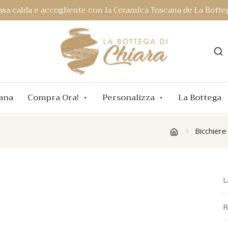
asa calda e accogliente con la Ceramica Toscana de La Botteg
ana
Compra Ora!
Personalizza
La Bottega
Bicchiere
L
R