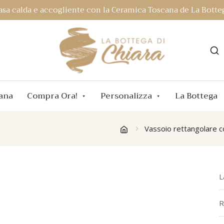
asa calda e accogliente con la Ceramica Toscana de La Botteg
ana
Compra Ora!
Personalizza
La Bottega
e
Vassoio rettangolare co
L
R