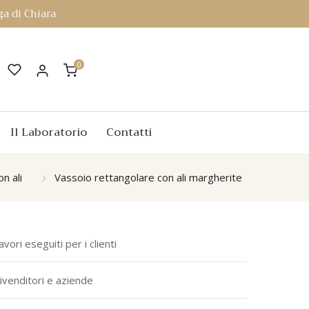
a di Chiara
0
Il Laboratorio
Contatti
n ali
Vassoio rettangolare con ali margherite
avori eseguiti per i clienti
ivenditori e aziende