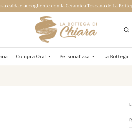
asa calda e accogliente con la Ceramica Toscana de La Botteg
ana
Compra Ora!
Personalizza
La Bottega
L
R