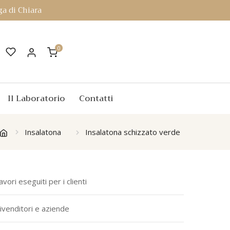
a di Chiara
0
Il Laboratorio
Contatti
Insalatona
Insalatona schizzato verde
avori eseguiti per i clienti
ivenditori e aziende