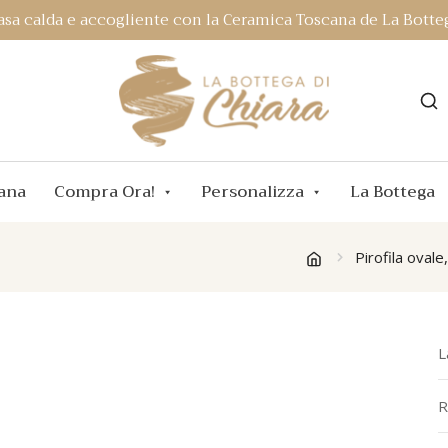
asa calda e accogliente con la Ceramica Toscana de La Botteg
ana
Compra Ora!
Personalizza
La Bottega
Pirofila ovale
L
R