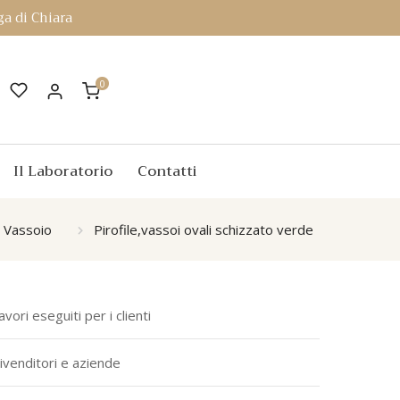
a di Chiara
0
Il Laboratorio
Contatti
, Vassoio
Pirofile,vassoi ovali schizzato verde
avori eseguiti per i clienti
ivenditori e aziende