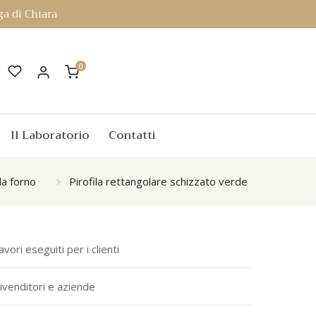
a di Chiara
0
Il Laboratorio
Contatti
da forno
Pirofila rettangolare schizzato verde
avori eseguiti per i clienti
ivenditori e aziende