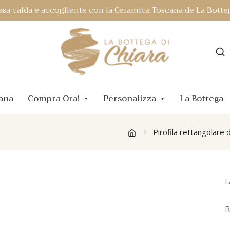
asa calda e accogliente con la Ceramica Toscana de La Botteg
ana
Compra Ora!
Personalizza
La Bottega
Pirofila rettangolare 
L
R