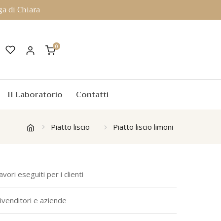
a di Chiara
0
Il Laboratorio
Contatti
Piatto liscio
Piatto liscio limoni
avori eseguiti per i clienti
ivenditori e aziende