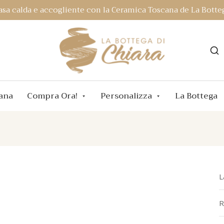
asa calda e accogliente con la Ceramica Toscana de La Botteg
ana
Compra Ora!
Personalizza
La Bottega
L
R