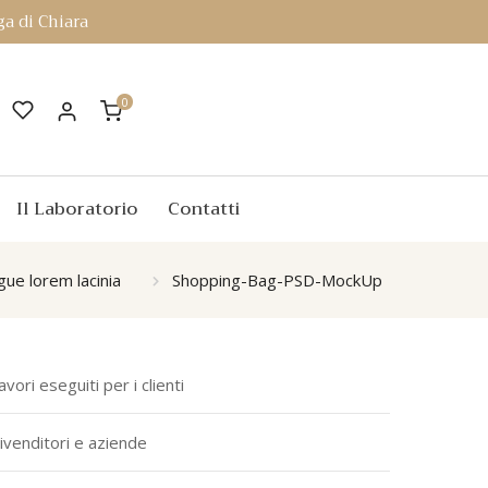
a di Chiara
0
Il Laboratorio
Contatti
gue lorem lacinia
Shopping-Bag-PSD-MockUp
avori eseguiti per i clienti
ivenditori e aziende