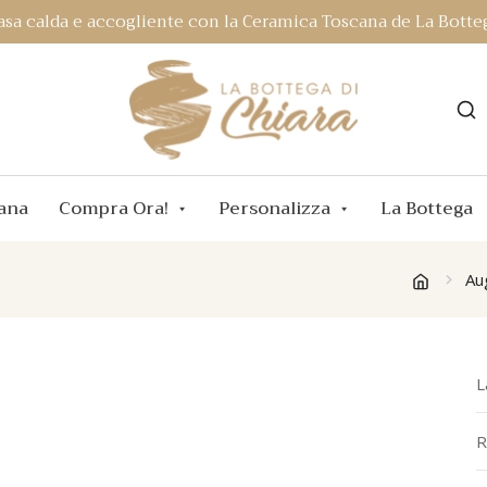
asa calda e accogliente con la Ceramica Toscana de La Botteg
ana
Compra Ora!
Personalizza
La Bottega
Au
L
R