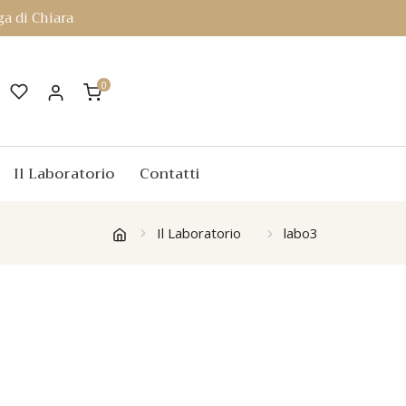
a di Chiara
0
Il Laboratorio
Contatti
Il Laboratorio
labo3