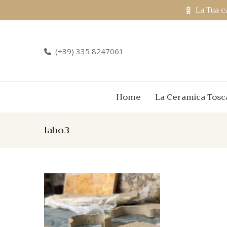
La Tua c
(+39) 335 8247061
Home
La Ceramica Tosc
labo3