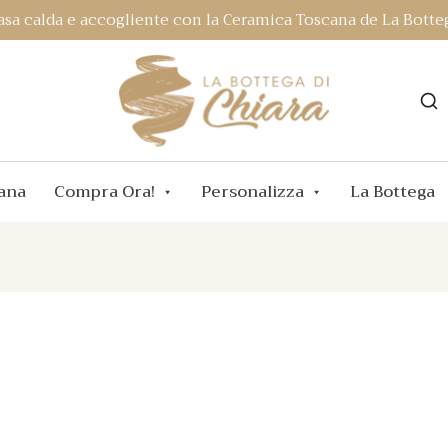
asa calda e accogliente con la Ceramica Toscana de La Botteg
ana
Compra Ora!
Personalizza
La Bottega