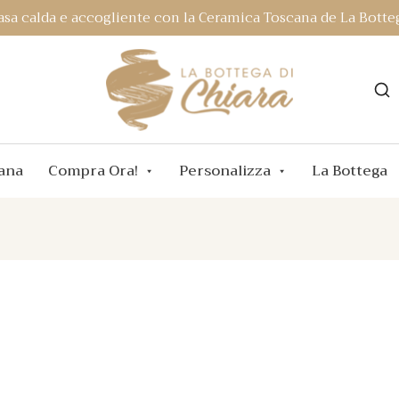
asa calda e accogliente con la Ceramica Toscana de La Botteg
ana
Compra Ora!
Personalizza
La Bottega