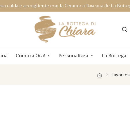
asa calda e accogliente con la Ceramica Toscana de La Botteg
ana
Compra Ora!
Personalizza
La Bottega
Lavori ese