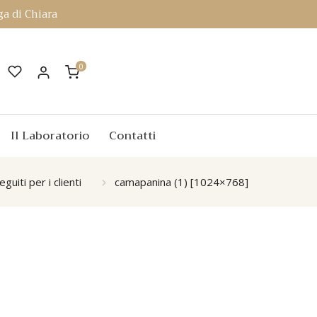
a di Chiara
0
Il Laboratorio
Contatti
guiti per i clienti
camapanina (1) [1024×768]