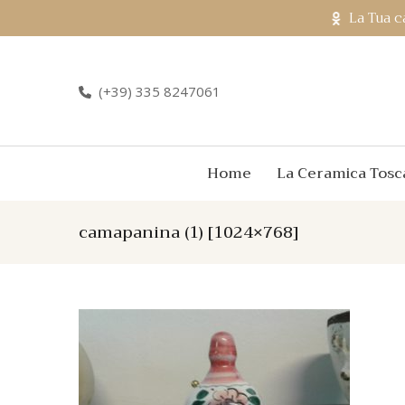
La Tua c
(+39) 335 8247061
Home
La Ceramica Tosc
camapanina (1) [1024×768]