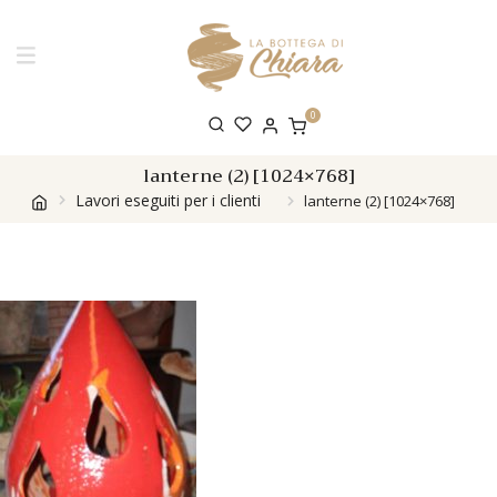
0
lanterne (2) [1024×768]
Lavori eseguiti per i clienti
lanterne (2) [1024×768]