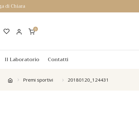
a di Chiara
0
Il Laboratorio
Contatti
Premi sportivi
20180120_124431