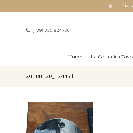
La Tua c
(+39) 335 8247061
Home
La Ceramica Tosc
20180120_124431