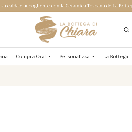
asa calda e accogliente con la Ceramica Toscana de La Botteg
ana
Compra Ora!
Personalizza
La Bottega