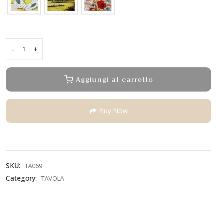
-
+
Vassoio
quadrato
punte
Aggiungi al carrello
alzate
quantity
Buy Now
SKU:
TA069
Category:
TAVOLA