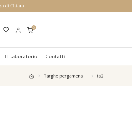
a di Chiara
0
Il Laboratorio
Contatti
Targhe pergamena
ta2