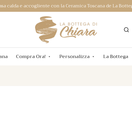
asa calda e accogliente con la Ceramica Toscana de La Botteg
ana
Compra Ora!
Personalizza
La Bottega