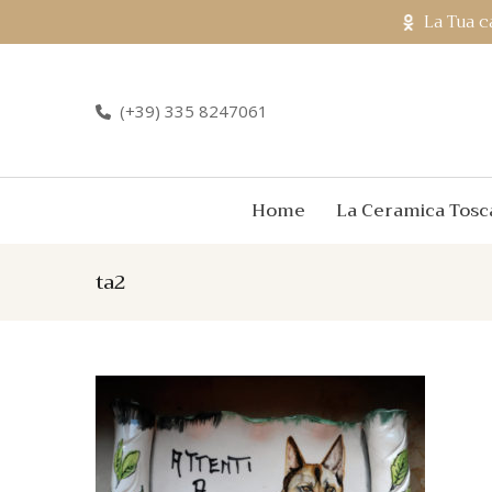
La Tua c
(+39) 335 8247061
Home
La Ceramica Tosc
ta2