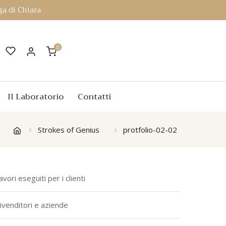
a di Chiara
0
Il Laboratorio
Contatti
Strokes of Genius
protfolio-02-02
avori eseguiti per i clienti
ivenditori e aziende