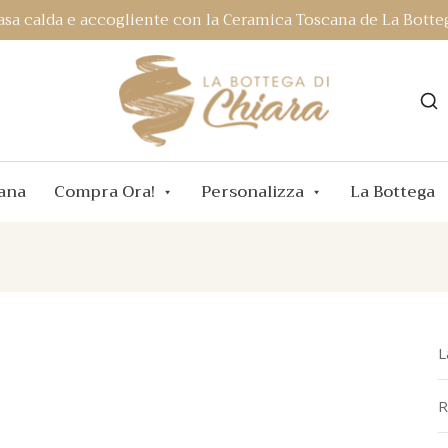
asa calda e accogliente con la Ceramica Toscana de La Botteg
ana
Compra Ora!
Personalizza
La Bottega
L
R