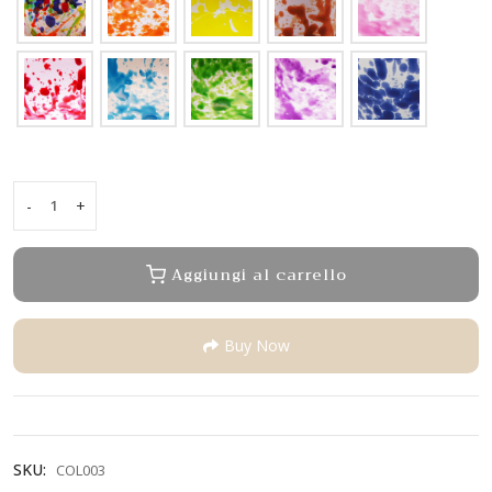
-
+
Bicchiere
liquore
quantity
Aggiungi al carrello
Buy Now
SKU:
COL003