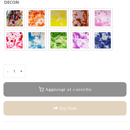
DECORI
-
+
Poggia
mestoli
quantity
Aggiungi al carrello
Buy Now