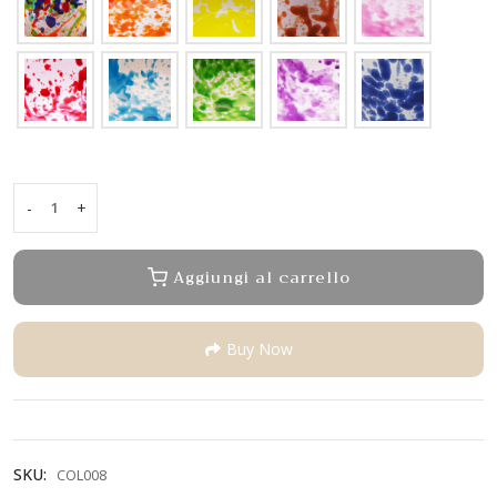
-
+
Piatto
piano
quantity
Aggiungi al carrello
Buy Now
SKU:
COL008